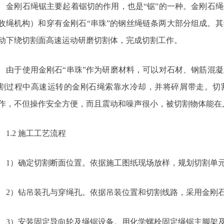
金刚石绳锯主要起着锯切的作用，也是“锯”的一种。金刚石绳
收绳机构）和穿有金刚石“串珠”的钢丝绳链条两大部分组成。
动下绕切割面高速运动研磨切割体，完成切割工作。
由于使用金刚石“串珠”作为研磨材料，可以对石材、钢筋混凝
割过程中高速运转的金刚石绳索靠水冷却，并将碎屑带走。切
作，不但操作安全方便，而且震动和噪声很小，被切割物体能在
1.2 施工工艺流程
1）确定切割断面位置。依据施工图纸现场放样，规划切割单
2）钻吊装孔与穿绳孔。依据吊装位置和切割线路，采用金刚
3）安装固定导向轮及绳锯设备。用化学螺栓固定绳锯主脚架